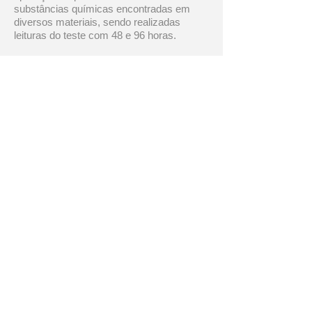
substâncias químicas encontradas em
diversos materiais, sendo realizadas
leituras do teste com 48 e 96 horas.
TRATAMENTO:
O tratamento consiste na redução da
área inflamada, através de cremes
corticoesteróides, associado a anti-
histamínicos ou corticoides orais nos
casos mais graves. É importante
o afastamento da substância que causou a
lesão.
Dra. Laira Vidal - Alergologista e Imunologista -
Barra da Tijuca e Leblon - RJ
Barra da Tijuca: Av. das Américas 3500 - Bloco 5 - Loja C - Le
Monde Office
Ipaneema: Rua Visconde de Pirajá, 547 - Grupo 605 - Galeria
Ipanema 2000
Telefone: (21)
3217-1747
/
4040-4878