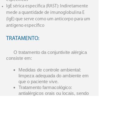
IgE sérica específica (RAST): Indiretamente
mede a quantidade de imunoglobulina E
(IgE) que serve como um anticorpo para um
antígeno específico
TRATAMENTO:
O tratamento da conjuntivite alérgica
consiste em:
Medidas de controle ambiental:
limpeza adequada do ambiente em
que o paciente vive.
Tratamento farmacológico:
antialérgicos orais ou locais, sendo
em alguns casos necessário o uso
de colírios de corticoesteróides.
Requer acompanhamento conjunto
com Oftalmologista.
Imunoterapia, também conhecido
como vacinas de alergia: tratamento
mais indicado na atualidade, com