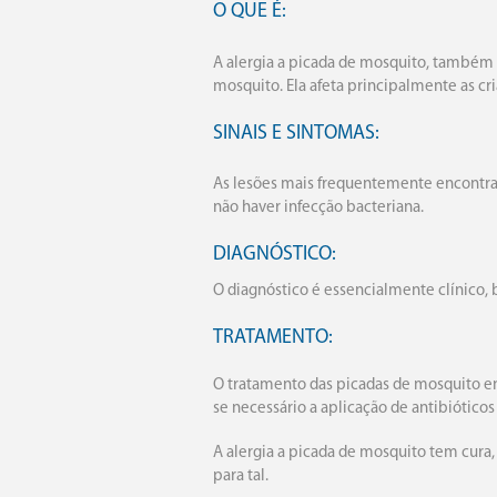
O QUE É:
A alergia a picada de mosquito, também 
mosquito. Ela afeta principalmente as cri
SINAIS E SINTOMAS:
As lesões mais frequentemente encontrad
não haver infecção bacteriana.
DIAGNÓSTICO:
O diagnóstico é essencialmente clínico, 
TRATAMENTO:
O tratamento das picadas de mosquito envo
se necessário a aplicação de antibióticos 
A alergia a picada de mosquito tem cura,
para tal.