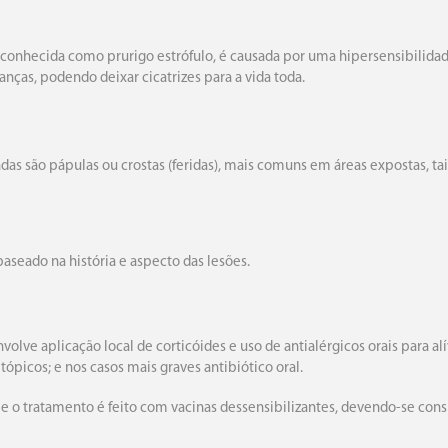
conhecida como prurigo estrófulo, é causada por uma hipersensibilidade
anças, podendo deixar cicatrizes para a vida toda.
as são pápulas ou crostas (feridas), mais comuns em áreas expostas, t
baseado na história e aspecto das lesões.
lve aplicação local de corticóides e uso de antialérgicos orais para alív
tópicos; e nos casos mais graves antibiótico oral.
 e o tratamento é feito com vacinas dessensibilizantes, devendo-se consu